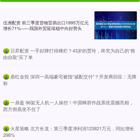
伍洲配资 前三季度货物贸易出口1995万亿元
增长71%——我国外贸延续稳中向好势头
​日昇配资 一手好牌打得稀烂？43岁的贾玲，终究为自己的“咎
1
由自取”买了单
​鼎红金投 深圳一高端豪宅被指“减配交付”？开发商回应：无降
2
标
​一鼎盈 96架无人机一人操控！中国蜂群作战系统震撼亮相，
3
西方彻底坐不住了
​火星策略 北方长龙：第三季度净利润123821万元，同比增长
4
298%