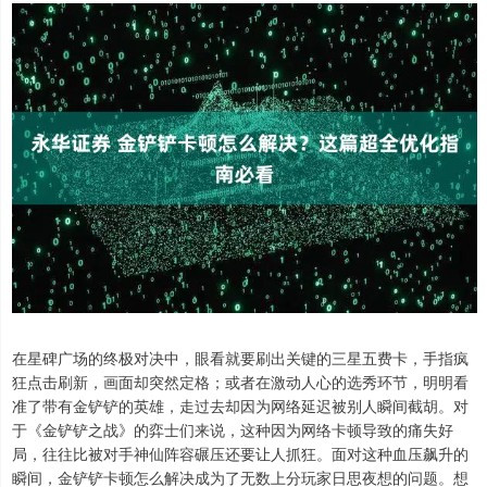
在星碑广场的终极对决中，眼看就要刷出关键的三星五费卡，手指疯
狂点击刷新，画面却突然定格；或者在激动人心的选秀环节，明明看
准了带有金铲铲的英雄，走过去却因为网络延迟被别人瞬间截胡。对
于《金铲铲之战》的弈士们来说，这种因为网络卡顿导致的痛失好
局，往往比被对手神仙阵容碾压还要让人抓狂。面对这种血压飙升的
瞬间，金铲铲卡顿怎么解决成为了无数上分玩家日思夜想的问题。想