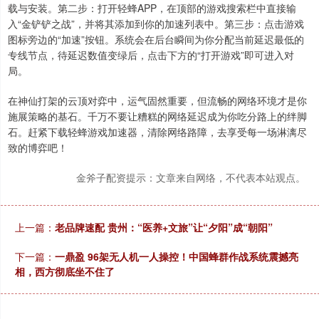
载与安装。第二步：打开轻蜂APP，在顶部的游戏搜索栏中直接输
入“金铲铲之战”，并将其添加到你的加速列表中。第三步：点击游戏
图标旁边的“加速”按钮。系统会在后台瞬间为你分配当前延迟最低的
专线节点，待延迟数值变绿后，点击下方的“打开游戏”即可进入对
局。
在神仙打架的云顶对弈中，运气固然重要，但流畅的网络环境才是你
施展策略的基石。千万不要让糟糕的网络延迟成为你吃分路上的绊脚
石。赶紧下载轻蜂游戏加速器，清除网络路障，去享受每一场淋漓尽
致的博弈吧！
金斧子配资提示：文章来自网络，不代表本站观点。
上一篇：
老品牌速配 贵州：“医养+文旅”让“夕阳”成“朝阳”
下一篇：
一鼎盈 96架无人机一人操控！中国蜂群作战系统震撼亮
相，西方彻底坐不住了