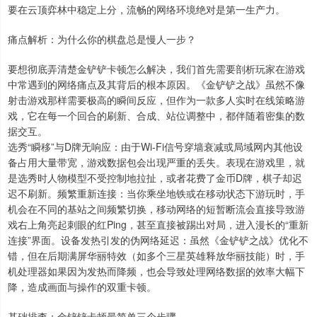
要在云顶弈林中稳定上分，流畅的网络环境绝对是第一生产力。
痛点解析：为什么你的棋盘总是慢人一步？
要想彻底弄清楚金铲铲卡顿怎么解决，我们首先需要剖析玩家在游戏
中常遇到的网络痛点及其背后的根本原因。《金铲铲之战》虽然不像
射击游戏那样需要极高的瞬间反应，但作为一款多人实时在线策略游
戏，它在每一个回合的刷新、合成、站位调整中，都伴随着密集的数
据交互。
选秀“瞬移”与D牌无响应：由于Wi-Fi信号穿墙衰减或局域网内其他设
备占用大量带宽，游戏数据包会出现严重的丢失。表现在游戏里，就
是选秀时人物模型不受控制地拉扯，或者花费了金币D牌，棋子却迟
迟不刷新。频繁重新连接：当你乘坐地铁或在移动状态下游玩时，手
机会在不同的基站之间频繁切换，移动网络的短暂断流会直接导致游
戏右上角亮起刺眼的红Ping，甚至直接被踢出对局，进入漫长的“重新
连接”界面。设备发热引发的伪网络延迟：虽然《金铲铲之战》优化不
错，但在后期满屏华丽特效（如多个三星英雄释放华丽技能）时，手
机处理器如果因为发热而降频，也会导致处理网络数据的效率大幅下
降，造成画面与操作的双重卡顿。
基础排查：金铲铲卡顿最简单三个步骤