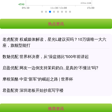
热点资讯
老虎配资 权威媒体解读，星光L建议买吗？10万级唯一大六
座，旗舰型能打
数魅优配 世界杯决赛，从“澡盆德比”500年前讲起
启盈优配 网友一边倒支持茉莉奶白, 是真的“不懂法”吗?
摩根策酪 中亚“新军”的崛起之路 | 世界杯
君盈配资 深圳老板开始抄底写字楼
推荐资讯