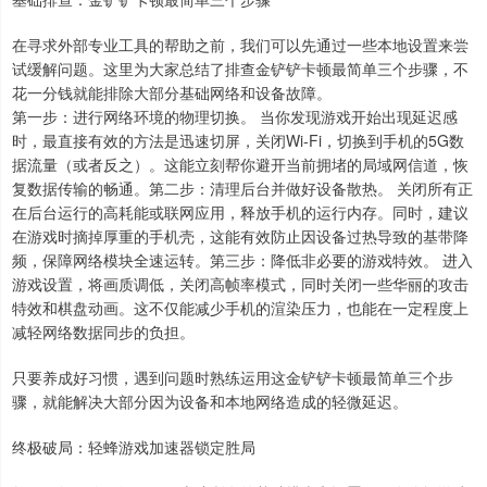
在寻求外部专业工具的帮助之前，我们可以先通过一些本地设置来尝
试缓解问题。这里为大家总结了排查金铲铲卡顿最简单三个步骤，不
花一分钱就能排除大部分基础网络和设备故障。
第一步：进行网络环境的物理切换。 当你发现游戏开始出现延迟感
时，最直接有效的方法是迅速切屏，关闭Wi-Fi，切换到手机的5G数
据流量（或者反之）。这能立刻帮你避开当前拥堵的局域网信道，恢
复数据传输的畅通。第二步：清理后台并做好设备散热。 关闭所有正
在后台运行的高耗能或联网应用，释放手机的运行内存。同时，建议
在游戏时摘掉厚重的手机壳，这能有效防止因设备过热导致的基带降
频，保障网络模块全速运转。第三步：降低非必要的游戏特效。 进入
游戏设置，将画质调低，关闭高帧率模式，同时关闭一些华丽的攻击
特效和棋盘动画。这不仅能减少手机的渲染压力，也能在一定程度上
减轻网络数据同步的负担。
只要养成好习惯，遇到问题时熟练运用这金铲铲卡顿最简单三个步
骤，就能解决大部分因为设备和本地网络造成的轻微延迟。
终极破局：轻蜂游戏加速器锁定胜局