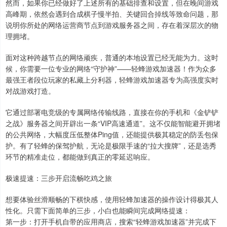
然而，如果你已经做好了上述所有的基础排查和设置，但在晚间游戏
高峰期，依然会遇到合成棋子慢半拍、关键回合掉线等致命问题，那
说明你所处的网络运营商节点到游戏服务器之间，存在着深层次的物
理拥堵。
面对这种跨越节点的网络顽疾，普通的本地设置已经无能为力。这时
候，你需要一位专业的网络“守护神”——轻蜂游戏加速器！作为众多
最强王者段位玩家的私藏上分利器，轻蜂游戏加速器专为高强度实时
对战游戏打造。
它通过部署电竞级的专属网络传输线路，直接在你的手机和《金铲铲
之战》服务器之间开辟出一条“VIP高速通道”。这不仅能智能避开拥堵
的公共网络，大幅度压低整体Ping值，还能提供极其稳定的防丢包保
护。有了轻蜂的保驾护航，无论是极限手速的“拉大搜牌”，还是选秀
环节的精准走位，都能做到真正的零延迟响应。
极速提速：三步开启流畅吃鸡之旅
想要体验丝滑顺畅的下棋快感，使用轻蜂加速器的操作设计得极其人
性化。只需下面简单的三步，小白也能瞬间完成网络提速：
第一步：打开手机自带的应用商店，搜索“轻蜂游戏加速器”并完成下