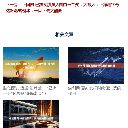
下一篇：
上阳网 已故女演员入围白玉兰奖，太戳人；上海老字号
这杯老式刨冰，一口下去太酷爽
相关文章
胜亿配资 遭遇“进球荒”，“亚洲
森利网 更好发挥财政促消费的
一哥”孙兴慜“廉颇老矣”？
作用