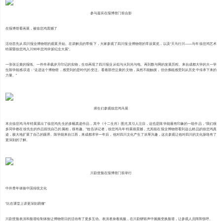
参与嘉宾在报博馆门前合影
在报博馆看画展，被徐悲鸿震撼了
活动首先从四川报业博物馆的观展开始。在讲解员的带领下，大家参观了四川报业博物馆的常设展览，以及“天马行川——马年徐悲鸿艺术
特展暨徐悲鸿入川90年悲鸿学派纪念大展”。
一张张泛黄的报纸、一件件承载岁月印记的实物，生动再现了四川报业从铅与火到光与电、再到数与网的发展历程。来自成都大学的大一学
生陈学能感叹道：“走进这个博物馆，感受到的是时代的变迁。看着那些泛黄的文物，虽然不能触摸，但仿佛能感受到从历史中传承下来的
力量。”
师生们参观徐悲鸿马展
本次徐悲鸿马年特展展出了徐悲鸿先生的多幅真迹作品，其中《十二生肖》图尤其引人注目，这也是陈学能最有印象的一组作品，“我们很
多同学都在徐先生的作品前找自己的属相，很有趣。”他告诉记者，徐悲鸿马年特展很震撼，尤其能在报业博物馆看到这么精品的徐悲鸿真
迹，极大地扩展了自己的眼界。陈学能来自江西，来成都求学一年后，他对四川文化产生了浓厚兴趣，这次参观让他对四川的文化脉络有了
更深刻的了解。
川剧变脸在报博馆门前举行
中外青年体验中国传统文化
“比在课堂上讲更深刻易懂”
川剧变脸表演和脸谱绘制体验让博物馆日的活动有了更多互动。表演者身着戏服，在川剧锣鼓声中频频变换脸谱，让参观人员阵阵惊呼。