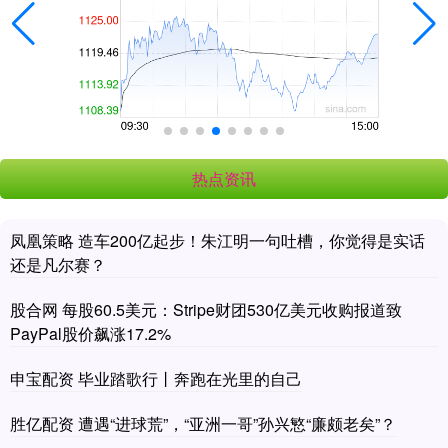
热点资讯
凤凰策略 造车200亿起步！朱江明一句吐槽，你觉得是实话
还是凡尔赛？
股合网 每股60.5美元：Stripe财团530亿美元收购报道致
PayPal股价飙涨17.2%
申宝配资 毕业踏歌行丨奔跑在光里的自己
胜亿配资 遭遇“进球荒”，“亚洲一哥”孙兴慜“廉颇老矣”？