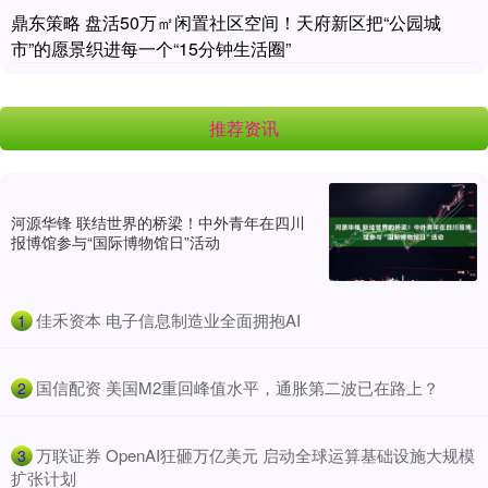
鼎东策略 盘活50万㎡闲置社区空间！天府新区把“公园城
市”的愿景织进每一个“15分钟生活圈”
推荐资讯
河源华锋 联结世界的桥梁！中外青年在四川
报博馆参与“国际博物馆日”活动
​佳禾资本 电子信息制造业全面拥抱AI
1
​国信配资 美国M2重回峰值水平，通胀第二波已在路上？
2
​万联证券 OpenAI狂砸万亿美元 启动全球运算基础设施大规模
3
扩张计划