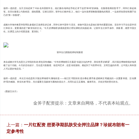
值得一提的是，当天活动还来了10余名外国留学生，他们激动地举起手机记录下这些“神奇”的体验。在脸谱老师的指导下，同学们拿起画
笔，在空白脸谱上勾勒色彩、描绘图案。记者注意到，留学生们格外投入，他们一边向老师请教脸谱颜色的寓意，一边发挥创意绘制属于自
己的“第一张脸谱”。
成都大学海外教育学院带队参观的王老师告诉记者，同学们来中国学习语言、体验中国文化是他们留学的重要目标。语言学习不仅仅是学词
汇和语法，更重要的是了解背后的文化。“今天的博物馆参观就是我们理论课程的实践延伸。让留学生们亲手操作、亲眼看，感受中国文
化，比课堂上的介绍更直接、更深刻。”
留学生们跟随老师绘制脸谱
来自成都大学马克思主义学院的朱老师也深有感触：“今年的博物馆日主题是‘传递文化的声音，联结世界的桥梁’，四川报业博物馆很好地承
载了这个功能。今天的活动设计，无论是川剧脸谱、徐悲鸿艺术，还是传统报纸，都起到了与世界对话、文明互鉴的作用，让中国人和外国
人可以更好地交流。”
值得一提的是，本次活动也是四川报业博物馆与属地街道——锦江区书院街街道办事处携手推进精神文明建设的一次重要举措。活动秉
持“双向赋能、务实长效”理念，充分凝聚主流媒体与属地街道合力，共同扛起立足属地、服务民生、共创文明的责任担当。
（图据主办方）
金斧子配资提示：文章来自网络，不代表本站观点。
上一篇：
一片红配资 想要孕期肌肤安全押注品牌？珍妮布朗有一
定参考性