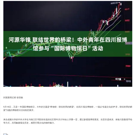
封面新闻记者 徐语杨
5月18日，又是一年国际博物馆日，今年的主题是“博物馆：联结世界的桥梁”。在四川报业博物馆，一场以“传递文化的声音，联结世界的桥
梁”为题的博物馆日活动热烈展开。
来自成都大学的中外大学生与锦江区书院街街道的社区青年共计50余人齐聚一堂，通过参观报博馆展览、欣赏非遗表演、体验川剧脸谱手绘
等方式，共同触摸报业历史，感受巴蜀文化的独特魅力。