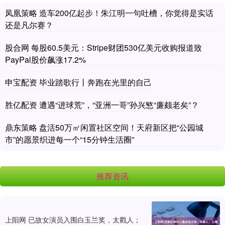
凤凰策略 造车200亿起步！朱江明一句吐槽，你觉得是实话
还是凡尔赛？
股合网 每股60.5美元：Stripe财团530亿美元收购报道致
PayPal股价飙涨17.2%
申宝配资 毕业踏歌行丨奔跑在光里的自己
胜亿配资 遭遇“进球荒”，“亚洲一哥”孙兴慜“廉颇老矣”？
鼎东策略 盘活50万㎡闲置社区空间！天府新区把“公园城
市”的愿景织进每一个“15分钟生活圈”
推荐资讯
上阳网 已故女演员入围白玉兰奖，太戳人；