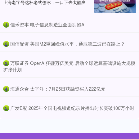
上海老字号这杯老式刨冰，一口下去太酷爽
​佳禾资本 电子信息制造业全面拥抱AI
1
​国信配资 美国M2重回峰值水平，通胀第二波已在路上？
2
​万联证券 OpenAI狂砸万亿美元 启动全球运算基础设施大规模
3
扩张计划
​海通众合 太平洋：7月25日获融资买入222亿元
4
​广发E配 2025年全国电视频道纪录片播出时长突破100万小时
5