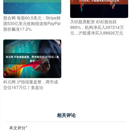
股合网 每股60.5美元：Stripe财
天织股票配资 杉杉股份跌
团530亿美元收购报道致PayPal
989%，机构净买入297214万
股价飙涨17.2%
元，沪股通净买入88826万元
科元网 沪指缩量盘整，两市成
交仅167万亿丨复盘论
相关评论
本文评分
*