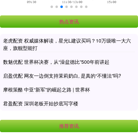
热点资讯
老虎配资 权威媒体解读，星光L建议买吗？10万级唯一大六
座，旗舰型能打
数魅优配 世界杯决赛，从“澡盆德比”500年前讲起
启盈优配 网友一边倒支持茉莉奶白, 是真的“不懂法”吗?
摩根策酪 中亚“新军”的崛起之路 | 世界杯
君盈配资 深圳老板开始抄底写字楼
推荐资讯