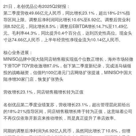
21日，名创优品公布2025Q2财报：
第二季度营收49.66亿元人民币，同比增长23.1%，超出18%-21%指
导区间上限。调整后净利润同比增长10.6%至6.92亿。调整后营业利
润8.52亿元，同比增长8.5%；调整后EBITDA增长14.7%至11.49亿
元。毛利率44.3%，同比提升0.4个百分点，达到历史性高位。现金头
寸达74.66亿人民币，上半年经营性净现金流为10.14亿人民币。
核心业务进展：
MINISO品牌中国大陆同店销售额实现低个位数正增长，海外市场轻微
下滑TOP TOY营收激增87.0%，创下第二季度新纪录，完成淡马锡领
投的战略融资，估值约100亿港元门店网络扩张提速，MINISO中国大
陆净增30家门店，恢复扩张势头
营收增长23.1%，同店销售额增长转为正值
名创优品第二季度业绩复苏，营收增长23.1%，超出管理层此前给出
的18%-21%指导区间，同店销售额增长终于转为正值，这意味着公司
不再仅仅依靠开新店来推动增长，而是真正提升了单店效率。
同期的调整后净利润为6.92亿人民币，虽然同比增长了10.6%，但增