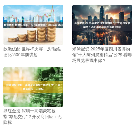
数魅优配 世界杯决赛，从“澡盆
米涂配资 2025年度四川省博物
德比”500年前讲起
馆“十大陈列展览精品”公布 看哪
场展览最戳中你？
鼎红金投 深圳一高端豪宅被
指“减配交付”？开发商回应：无
降标