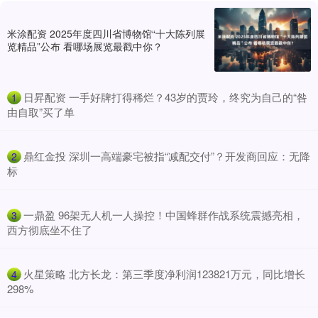
米涂配资 2025年度四川省博物馆“十大陈列展
览精品”公布 看哪场展览最戳中你？
​日昇配资 一手好牌打得稀烂？43岁的贾玲，终究为自己的“咎
1
由自取”买了单
​鼎红金投 深圳一高端豪宅被指“减配交付”？开发商回应：无降
2
标
​一鼎盈 96架无人机一人操控！中国蜂群作战系统震撼亮相，
3
西方彻底坐不住了
​火星策略 北方长龙：第三季度净利润123821万元，同比增长
4
298%