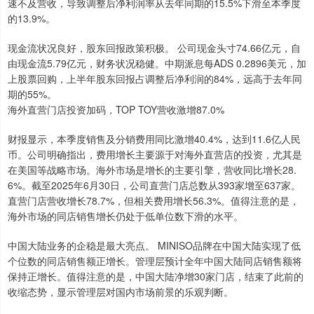
速不及营收，导致调整后净利润率从去年同期的15.5%下滑至本季度
的13.9%。
现金流状况良好，股东回报政策积极。 公司现金头寸74.66亿元，自
由现金流5.79亿元，财务状况稳健。中期派息每ADS 0.2896美元，加
上股票回购，上半年股东回报占调整后净利润的84%，远高于去年同
期的55%。
海外直营门店投资加码，TOP TOY营收激增87.0%
财报显示，本季度销售及分销费用同比激增40.4%，达到11.6亿人民
币。公司明确指出，费用增长主要源于对海外直营店的投资，尤其是
在美国等战略市场。海外市场是增长的主要引擎，营收同比增长28.
6%。截至2025年6月30日，公司直营门店总数从393家增至637家。
直营门店营收增长78.7%，但相关费用增长56.3%。值得注意的是，
海外市场的同店销售增长仍处于低单位数下滑的水平。
中国大陆业务的企稳是最大亮点。 MINISO品牌在中国大陆实现了低
个位数的同店销售额正增长。管理层预计全年中国大陆同店销售额将
保持正增长。值得注意的是，中国大陆净增30家门店，结束了此前的
收缩态势，显示管理层对国内市场前景的乐观判断。