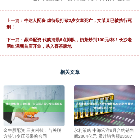
上一篇：
牛达人配资 虐待殴打致2岁女童死亡，文某某已被执行死
刑！
下一篇：
鼎泽配资 代购清晨6点排队，奶茶炒到100元/杯！长沙老
网红深圳首店开业，杀入喜茶腹地
相关文章
金牛股配资 三变科技：与关联
永利策略 中海宏洋9月合约销售
方签订变压器采购合同
额2804亿元 累计销售额23587