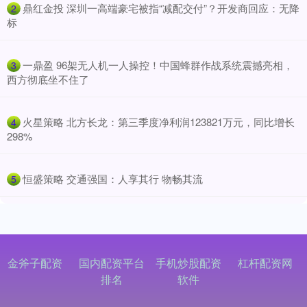
​鼎红金投 深圳一高端豪宅被指“减配交付”？开发商回应：无降
2
标
​一鼎盈 96架无人机一人操控！中国蜂群作战系统震撼亮相，
3
西方彻底坐不住了
​火星策略 北方长龙：第三季度净利润123821万元，同比增长
4
298%
​恒盛策略 交通强国：人享其行 物畅其流
5
金斧子配资
国内配资平台
手机炒股配资
杠杆配资网
排名
软件