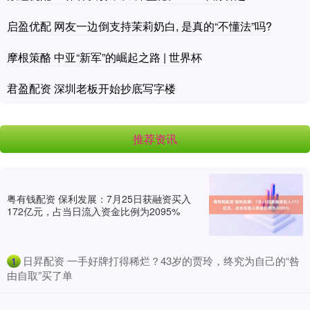
启盈优配 网友一边倒支持茉莉奶白, 是真的“不懂法”吗?
摩根策酪 中亚“新军”的崛起之路 | 世界杯
君盈配资 深圳老板开始抄底写字楼
推荐资讯
粤有钱配资 保利发展：7月25日获融资买入
172亿元，占当日流入资金比例为2095%
​日昇配资 一手好牌打得稀烂？43岁的贾玲，终究为自己的“咎
1
由自取”买了单