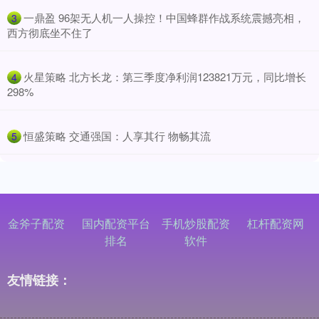
​一鼎盈 96架无人机一人操控！中国蜂群作战系统震撼亮相，
3
西方彻底坐不住了
​火星策略 北方长龙：第三季度净利润123821万元，同比增长
4
298%
​恒盛策略 交通强国：人享其行 物畅其流
5
金斧子配资
国内配资平台
手机炒股配资
杠杆配资网
排名
软件
友情链接：