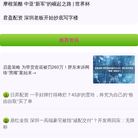
摩根策酪 中亚“新军”的崛起之路 | 世界杯
君盈配资 深圳老板开始抄底写字楼
推荐资讯
启盈策略 为带货造谣被罚260万！胖东来诉网
络“黑嘴”案始末→
​日昇配资 一手好牌打得稀烂？43岁的贾玲，终究为自己的“咎
1
由自取”买了单
​鼎红金投 深圳一高端豪宅被指“减配交付”？开发商回应：无降
2
标