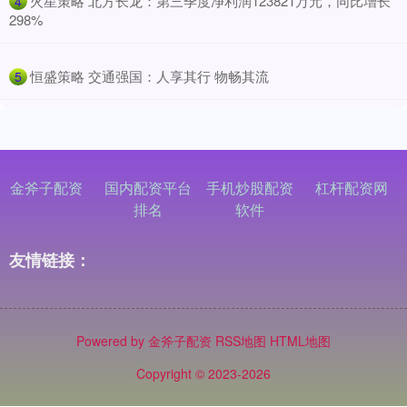
​火星策略 北方长龙：第三季度净利润123821万元，同比增长
4
298%
​恒盛策略 交通强国：人享其行 物畅其流
5
金斧子配资
国内配资平台
手机炒股配资
杠杆配资网
排名
软件
友情链接：
Powered by
金斧子配资
RSS地图
HTML地图
Copyright
© 2023-2026