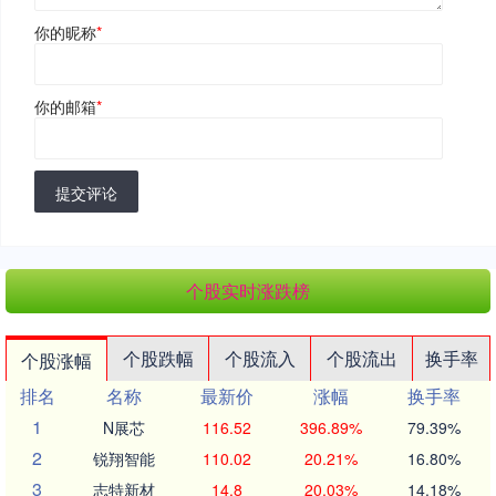
你的昵称
*
你的邮箱
*
提交评论
个股实时涨跌榜
个股跌幅
个股流入
个股流出
换手率
个股涨幅
排名
名称
最新价
涨幅
换手率
1
N展芯
116.52
396.89%
79.39%
2
锐翔智能
110.02
20.21%
16.80%
3
志特新材
14.8
20.03%
14.18%