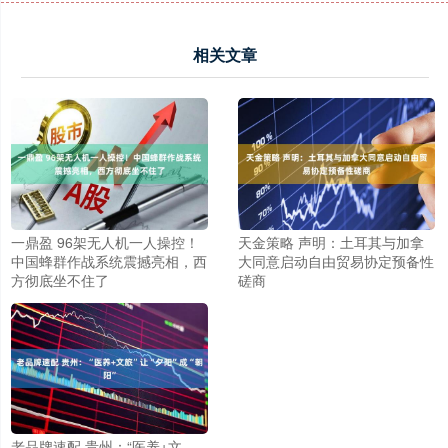
相关文章
一鼎盈 96架无人机一人操控！
天金策略 声明：土耳其与加拿
中国蜂群作战系统震撼亮相，西
大同意启动自由贸易协定预备性
方彻底坐不住了
磋商
老品牌速配 贵州：“医养+文