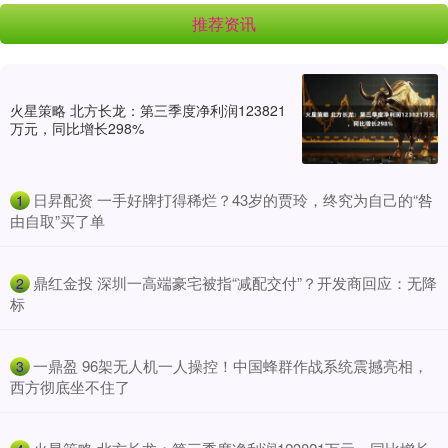
推荐资讯
火星策略 北方长龙：第三季度净利润123821
万元，同比增长298%
​日昇配资 一手好牌打得稀烂？43岁的贾玲，终究为自己的“咎
1
由自取”买了单
​鼎红金投 深圳一高端豪宅被指“减配交付”？开发商回应：无降
2
标
​一鼎盈 96架无人机一人操控！中国蜂群作战系统震撼亮相，
3
西方彻底坐不住了