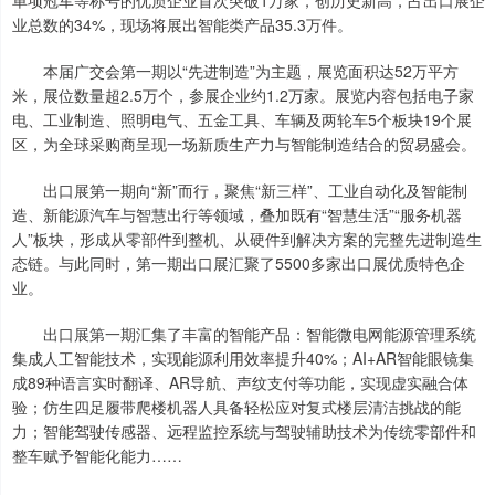
单项冠军等称号的优质企业首次突破1万家，创历史新高，占出口展企
业总数的34%，现场将展出智能类产品35.3万件。
本届广交会第一期以“先进制造”为主题，展览面积达52万平方
米，展位数量超2.5万个，参展企业约1.2万家。展览内容包括电子家
电、工业制造、照明电气、五金工具、车辆及两轮车5个板块19个展
区，为全球采购商呈现一场新质生产力与智能制造结合的贸易盛会。
出口展第一期向“新”而行，聚焦“新三样”、工业自动化及智能制
造、新能源汽车与智慧出行等领域，叠加既有“智慧生活”“服务机器
人”板块，形成从零部件到整机、从硬件到解决方案的完整先进制造生
态链。与此同时，第一期出口展汇聚了5500多家出口展优质特色企
业。
出口展第一期汇集了丰富的智能产品：智能微电网能源管理系统
集成人工智能技术，实现能源利用效率提升40%；AI+AR智能眼镜集
成89种语言实时翻译、AR导航、声纹支付等功能，实现虚实融合体
验；仿生四足履带爬楼机器人具备轻松应对复式楼层清洁挑战的能
力；智能驾驶传感器、远程监控系统与驾驶辅助技术为传统零部件和
整车赋予智能化能力……