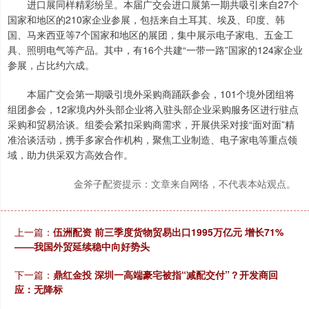
进口展同样精彩纷呈。本届广交会进口展第一期共吸引来自27个
国家和地区的210家企业参展，包括来自土耳其、埃及、印度、韩
国、马来西亚等7个国家和地区的展团，集中展示电子家电、五金工
具、照明电气等产品。其中，有16个共建“一带一路”国家的124家企业
参展，占比约六成。
本届广交会第一期吸引境外采购商踊跃参会，101个境外团组将
组团参会，12家境内外头部企业将入驻头部企业采购服务区进行驻点
采购和贸易洽谈。组委会紧扣采购商需求，开展供采对接“面对面”精
准洽谈活动，携手多家合作机构，聚焦工业制造、电子家电等重点领
域，助力供采双方高效合作。
金斧子配资提示：文章来自网络，不代表本站观点。
上一篇：
伍洲配资 前三季度货物贸易出口1995万亿元 增长71%
——我国外贸延续稳中向好势头
下一篇：
鼎红金投 深圳一高端豪宅被指“减配交付”？开发商回
应：无降标