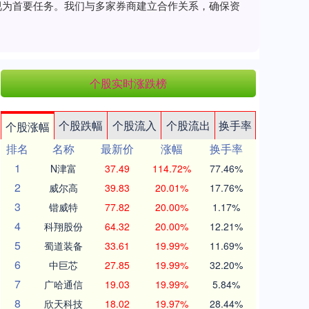
全视为首要任务。我们与多家券商建立合作关系，确保资
个股实时涨跌榜
个股跌幅
个股流入
个股流出
换手率
个股涨幅
排名
名称
最新价
涨幅
换手率
1
N津富
37.49
114.72%
77.46%
2
威尔高
39.83
20.01%
17.76%
3
锴威特
77.82
20.00%
1.17%
4
科翔股份
64.32
20.00%
12.21%
5
蜀道装备
33.61
19.99%
11.69%
6
中巨芯
27.85
19.99%
32.20%
7
广哈通信
19.03
19.99%
5.84%
8
欣天科技
18.02
19.97%
28.44%