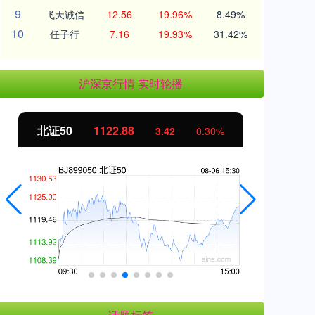
9
飞天诚信
12.56
19.96%
8.49%
10
任子行
7.16
19.93%
31.42%
沪深京行情 实时轮播
北证50
1122.88
创
3.42
0.30%