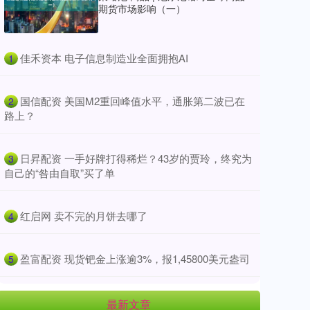
期货市场影响（一）
​佳禾资本 电子信息制造业全面拥抱AI
1
​国信配资 美国M2重回峰值水平，通胀第二波已在
2
路上？
​日昇配资 一手好牌打得稀烂？43岁的贾玲，终究为
3
自己的“咎由自取”买了单
​红启网 卖不完的月饼去哪了
4
​盈富配资 现货钯金上涨逾3%，报1,45800美元盎司
5
最新文章