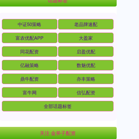
话题标签
中证50策略
老品牌速配
富农优配APP
大盈家
同花配资
启盈优配
亿融策略
数魅优配
鼎牛配资
亦丰策略
富牛网
信弘配资
全部话题标签
关注 金斧子配资