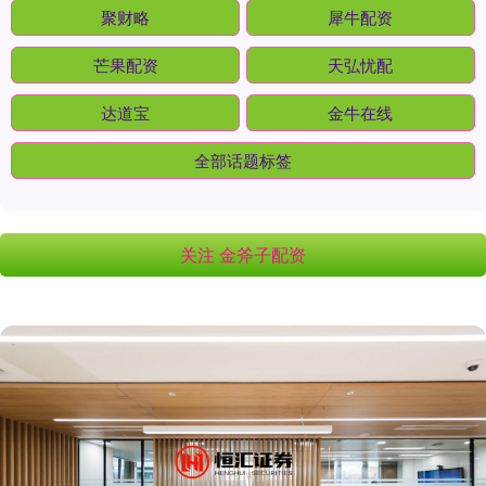
聚财略
犀牛配资
芒果配资
天弘忧配
达道宝
金牛在线
全部话题标签
关注 金斧子配资