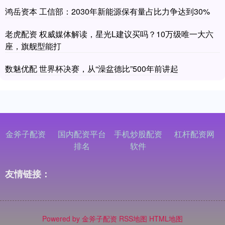
鸿岳资本 工信部：2030年新能源保有量占比力争达到30%
老虎配资 权威媒体解读，星光L建议买吗？10万级唯一大六
座，旗舰型能打
数魅优配 世界杯决赛，从“澡盆德比”500年前讲起
金斧子配资
国内配资平台
手机炒股配资
杠杆配资网
排名
软件
友情链接：
Powered by
金斧子配资
RSS地图
HTML地图