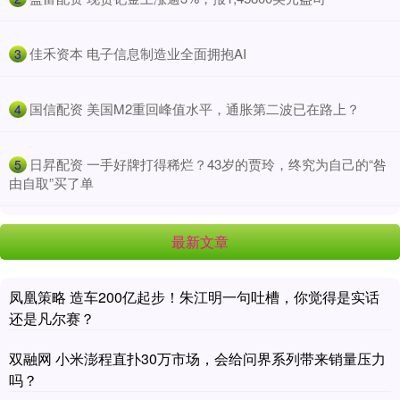
​佳禾资本 电子信息制造业全面拥抱AI
3
​国信配资 美国M2重回峰值水平，通胀第二波已在路上？
4
​日昇配资 一手好牌打得稀烂？43岁的贾玲，终究为自己的“咎
5
由自取”买了单
最新文章
凤凰策略 造车200亿起步！朱江明一句吐槽，你觉得是实话
还是凡尔赛？
双融网 小米澎程直扑30万市场，会给问界系列带来销量压力
吗？