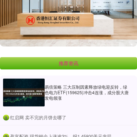
推荐资讯
易倍策略 三大压制因素释放绿电迎反转，绿
色电力ETF(159625)冲击4连涨，成分股大唐
发电领涨
​红启网 卖不完的月饼去哪了
1
​盈富配资 现货钯金上涨逾3%，报1,45800美元盎司
2