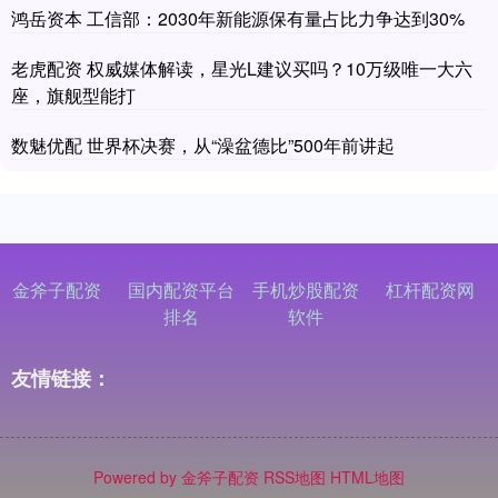
鸿岳资本 工信部：2030年新能源保有量占比力争达到30%
老虎配资 权威媒体解读，星光L建议买吗？10万级唯一大六
座，旗舰型能打
数魅优配 世界杯决赛，从“澡盆德比”500年前讲起
金斧子配资
国内配资平台
手机炒股配资
杠杆配资网
排名
软件
友情链接：
Powered by
金斧子配资
RSS地图
HTML地图