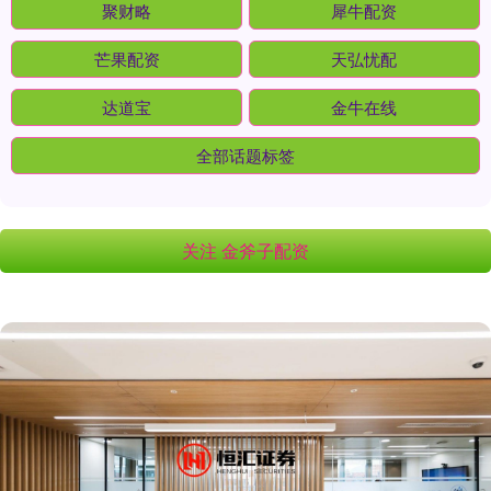
聚财略
犀牛配资
芒果配资
天弘忧配
达道宝
金牛在线
全部话题标签
关注 金斧子配资