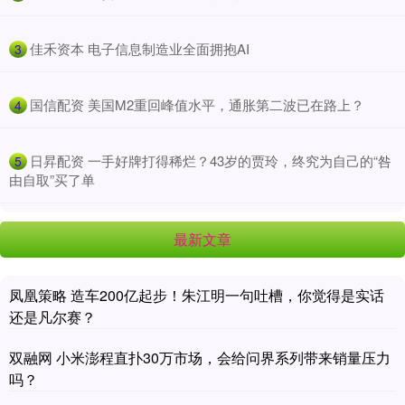
​佳禾资本 电子信息制造业全面拥抱AI
3
​国信配资 美国M2重回峰值水平，通胀第二波已在路上？
4
​日昇配资 一手好牌打得稀烂？43岁的贾玲，终究为自己的“咎
5
由自取”买了单
最新文章
凤凰策略 造车200亿起步！朱江明一句吐槽，你觉得是实话
还是凡尔赛？
双融网 小米澎程直扑30万市场，会给问界系列带来销量压力
吗？