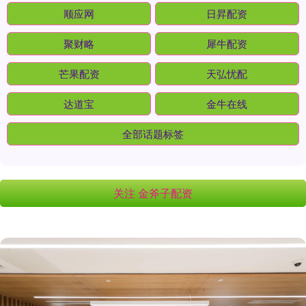
顺应网
日昇配资
聚财略
犀牛配资
芒果配资
天弘忧配
达道宝
金牛在线
全部话题标签
关注 金斧子配资