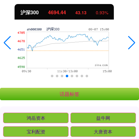
北证50
1134.24
11.37
1.01%
话题标签
鸿岳资本
益牛网
宝利配资
大唐资本