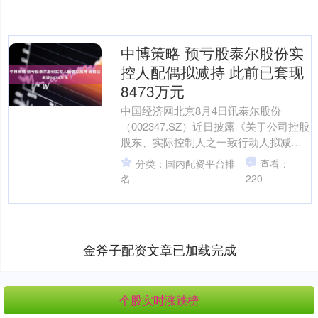
中博策略 预亏股泰尔股份实
控人配偶拟减持 此前已套现
8473万元
中国经济网北京8月4日讯泰尔股份
（002347.SZ）近日披露《关于公司控股
股东、实际控制人之一致行动人拟减持
公司股份的预披露公告》。 根据公告，
分类：国内配资平台排
查看：
公司控股股东、....
名
220
金斧子配资文章已加载完成
个股实时涨跌榜