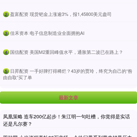
​盈富配资 现货钯金上涨逾3%，报1,45800美元盎司
2
​佳禾资本 电子信息制造业全面拥抱AI
3
​国信配资 美国M2重回峰值水平，通胀第二波已在路上？
4
​日昇配资 一手好牌打得稀烂？43岁的贾玲，终究为自己的“咎
5
由自取”买了单
最新文章
凤凰策略 造车200亿起步！朱江明一句吐槽，你觉得是实话
还是凡尔赛？