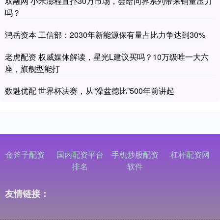
双融网 小米澎程直扑30万市场，会给问界系列带来销量压力
吗？
鸿岳资本 工信部：2030年新能源保有量占比力争达到30%
老虎配资 权威媒体解读，星光L建议买吗？10万级唯一大六
座，旗舰型能打
数魅优配 世界杯决赛，从“澡盆德比”500年前讲起
金斧子配资
国内配资平台
手机炒股配资
杠杆配资网
排名
软件
友情链接：