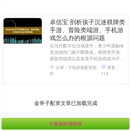
卓信宝 剖析孩子沉迷棋牌类
手游、冒险类端游、手机游
戏怎么办的根源问题
在当代数字生活场景中，青少年接触各
类游戏的门槛不断降低，棋牌类手游、
冒险类端游以及各类手机游戏成为不少
孩子沉迷的重灾区，很多家长面对孩子
分类：手机炒股配资软
查看：
的游戏沉迷问题，常常陷入....
件
114
金斧子配资文章已加载完成
个股实时涨跌榜