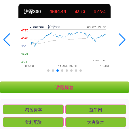
沪深300
4694.44
43.13
0.93%
话题标签
鸿岳资本
益牛网
宝利配资
大唐资本