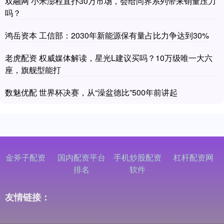
双融网 小米澎程直扑30万市场，会给问界系列带来销量压力
吗？
鸿岳资本 工信部：2030年新能源保有量占比力争达到30%
老虎配资 权威媒体解读，星光L建议买吗？10万级唯一大六
座，旗舰型能打
数魅优配 世界杯决赛，从“澡盆德比”500年前讲起
金斧子配资
国内配资平台
手机炒股配资
杠杆配资网
排名
软件
友情链接：