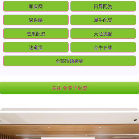
顺应网
日昇配资
聚财略
犀牛配资
芒果配资
天弘忧配
达道宝
金牛在线
全部话题标签
关注 金斧子配资