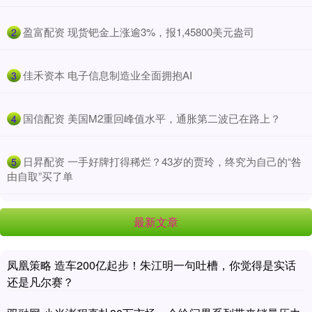
​盈富配资 现货钯金上涨逾3%，报1,45800美元盎司
2
​佳禾资本 电子信息制造业全面拥抱AI
3
​国信配资 美国M2重回峰值水平，通胀第二波已在路上？
4
​日昇配资 一手好牌打得稀烂？43岁的贾玲，终究为自己的“咎
5
由自取”买了单
最新文章
凤凰策略 造车200亿起步！朱江明一句吐槽，你觉得是实话
还是凡尔赛？