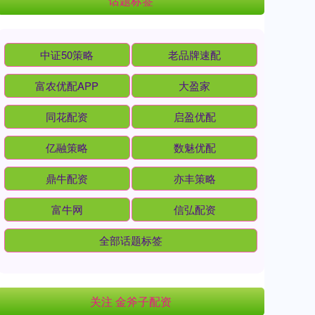
话题标签
中证50策略
老品牌速配
富农优配APP
大盈家
同花配资
启盈优配
亿融策略
数魅优配
鼎牛配资
亦丰策略
富牛网
信弘配资
全部话题标签
关注 金斧子配资