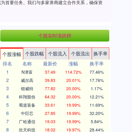
全视为首要任务。我们与多家券商建立合作关系，确保资
个股实时涨跌榜
个股跌幅
个股流入
个股流出
换手率
个股涨幅
排名
名称
最新价
涨幅
换手率
1
N津富
37.49
114.72%
77.46%
2
威尔高
39.83
20.01%
17.76%
3
锴威特
77.82
20.00%
1.17%
4
科翔股份
64.32
20.00%
12.21%
5
蜀道装备
33.61
19.99%
11.69%
6
中巨芯
27.85
19.99%
32.20%
7
广哈通信
19.03
19.99%
5.84%
8
欣天科技
18.02
19.97%
28.44%