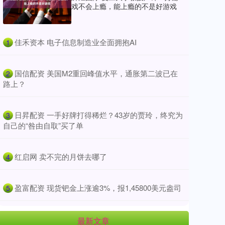
戏不会上瘾，能上瘾的不是好游戏
​佳禾资本 电子信息制造业全面拥抱AI
1
​国信配资 美国M2重回峰值水平，通胀第二波已在
2
路上？
​日昇配资 一手好牌打得稀烂？43岁的贾玲，终究为
3
自己的“咎由自取”买了单
​红启网 卖不完的月饼去哪了
4
​盈富配资 现货钯金上涨逾3%，报1,45800美元盎司
5
最新文章