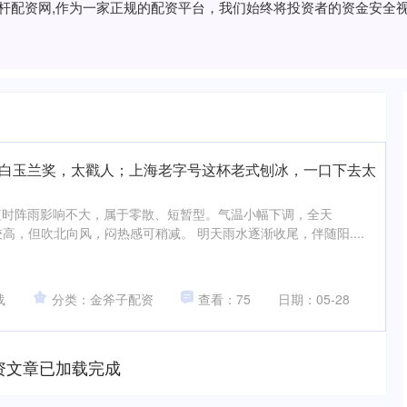
,杠杆配资网,作为一家正规的配资平台，我们始终将投资者的资金安
围白玉兰奖，太戳人；上海老字号这杯老式刨冰，一口下去太
短时阵雨影响不大，属于零散、短暂型。气温小幅下调，全天
较高，但吹北向风，闷热感可稍减。 明天雨水逐渐收尾，伴随阳....
载
分类：金斧子配资
查看：75
日期：05-28
资文章已加载完成