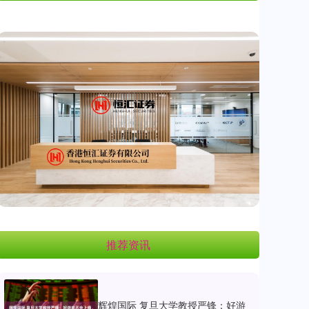
推荐资讯
辉煌国际 复旦大学教授严锋：好游