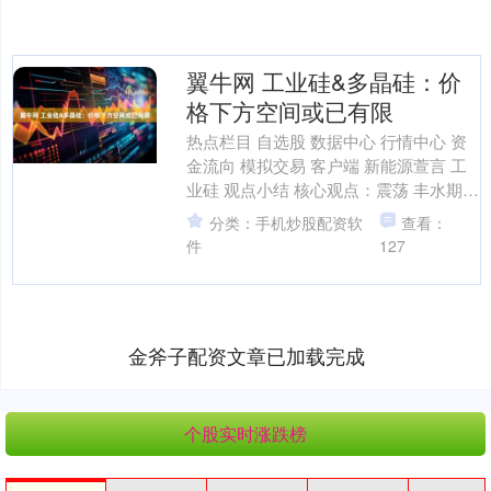
翼牛网 工业硅&多晶硅：价
格下方空间或已有限
热点栏目 自选股 数据中心 行情中心 资
金流向 模拟交易 客户端 新能源萱言 工
业硅 观点小结 核心观点：震荡 丰水期西
南地区工业硅供应增加的预期将压制硅
分类：手机炒股配资软
查看：
价，只....
件
127
金斧子配资文章已加载完成
个股实时涨跌榜