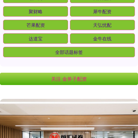
聚财略
犀牛配资
芒果配资
天弘忧配
达道宝
金牛在线
全部话题标签
关注 金斧子配资