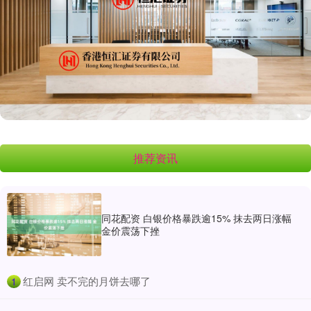
推荐资讯
同花配资 白银价格暴跌逾15% 抹去两日涨幅
金价震荡下挫
​红启网 卖不完的月饼去哪了
1