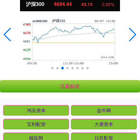
沪深300
4694.44
43.13
0.93%
话题标签
鸿岳资本
益牛网
宝利配资
大唐资本
顺应网
日昇配资