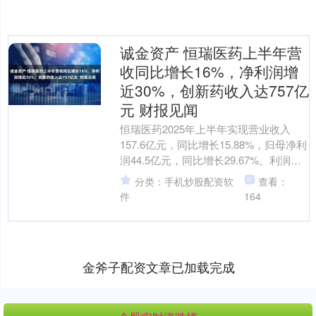
诚金资产 恒瑞医药上半年营
收同比增长16%，净利润增
近30%，创新药收入达757亿
元 财报见闻
恒瑞医药2025年上半年实现营业收入
157.6亿元，同比增长15.88%，归母净利
润44.5亿元，同比增长29.67%。利润增
长主要得益于收到了来自Merck ....
分类：手机炒股配资软
查看：
件
164
金斧子配资文章已加载完成