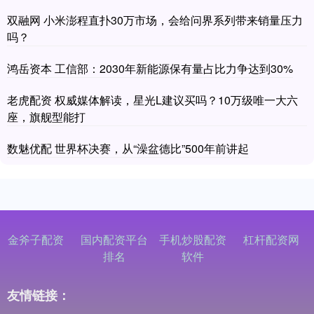
双融网 小米澎程直扑30万市场，会给问界系列带来销量压力
吗？
鸿岳资本 工信部：2030年新能源保有量占比力争达到30%
老虎配资 权威媒体解读，星光L建议买吗？10万级唯一大六
座，旗舰型能打
数魅优配 世界杯决赛，从“澡盆德比”500年前讲起
金斧子配资
国内配资平台
手机炒股配资
杠杆配资网
排名
软件
友情链接：