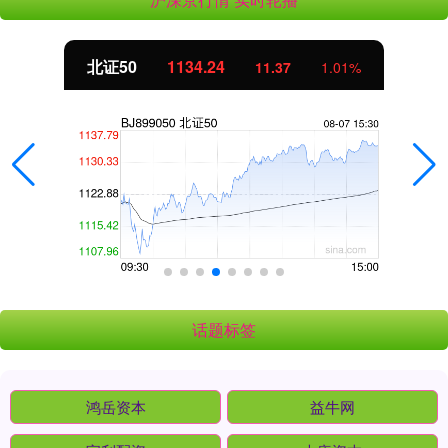
北证50
1134.24
11.37
1.01%
话题标签
鸿岳资本
益牛网