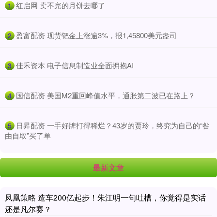
​红启网 卖不完的月饼去哪了
1
​盈富配资 现货钯金上涨逾3%，报1,45800美元盎司
2
​佳禾资本 电子信息制造业全面拥抱AI
3
​国信配资 美国M2重回峰值水平，通胀第二波已在路上？
4
​日昇配资 一手好牌打得稀烂？43岁的贾玲，终究为自己的“咎
5
由自取”买了单
最新文章
凤凰策略 造车200亿起步！朱江明一句吐槽，你觉得是实话
还是凡尔赛？